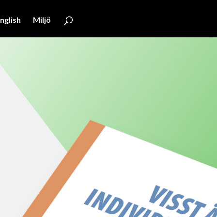
nglish
Miljö