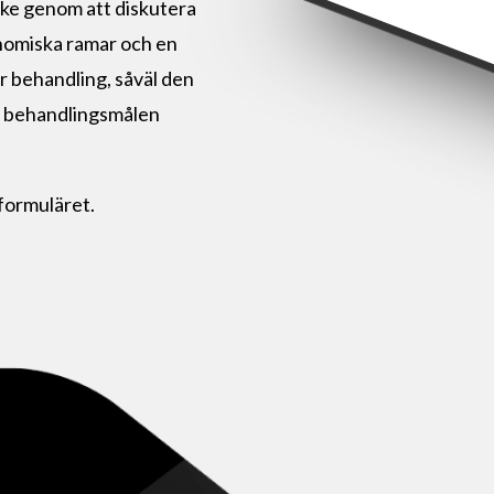
nke genom att diskutera
onomiska ramar och en
år behandling, såväl den
att behandlingsmålen
formuläret.