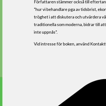
Författaren stämmer också till efterta
”hur vi behandlare pga av tidsbrist, ek
tröghet i att diskutera och utvärdera v
traditionella som moderna, bidrar till 
inte uppnås”.
Vid intresse för boken, använd Kontakt