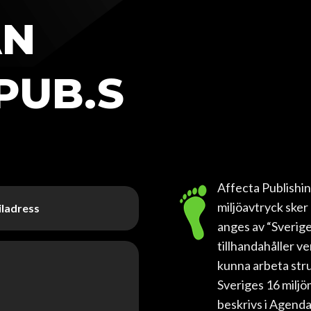
ÅN
PUB.S
Affecta Publishing
miljöavtryck sker
anges av “Sverige
tillhandahåller ve
kunna arbeta stru
Sveriges 16 milj
beskrivs i Agend