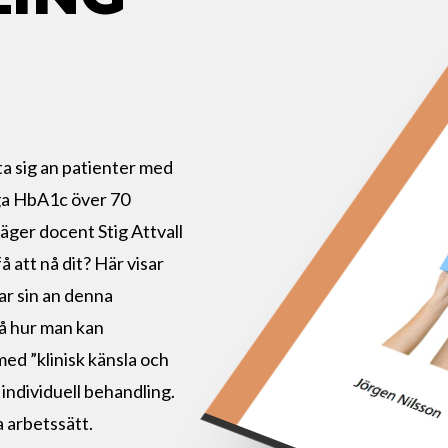
ta sig an patienter med
öga HbA1c över 70
säger docent Stig Attvall
få att nå dit? Här visar
ar sin an denna
på hur man kan
ed ”klinisk känsla och
, individuell behandling.
a arbetssätt.