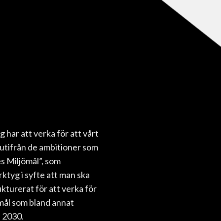
 har att verka för att vårt
 utifrån de ambitioner som
s Miljömål”, som
rktyg i syfte att man ska
kturerat för att verka för
ömål som bland annat
a 2030.