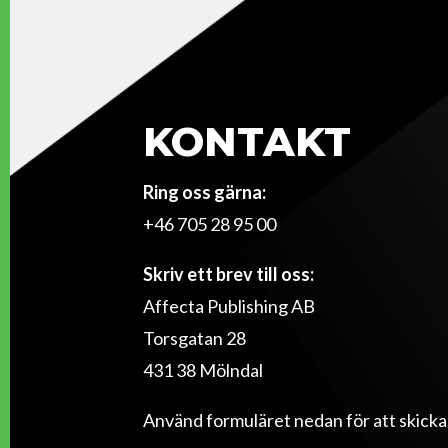
KONTAKT
Ring oss gärna:
+46 705 28 95 00
Skriv ett brev till oss:
Affecta Publishing AB
Torsgatan 28
431 38 Mölndal
Använd formuläret nedan för att skicka et