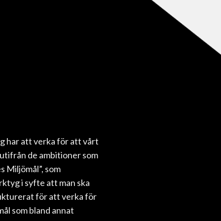
 har att verka för att vårt
 utifrån de ambitioner som
s Miljömål”, som
rktyg i syfte att man ska
kturerat för att verka för
ömål som bland annat