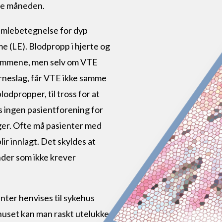
ste måneden.
mlebetegnelse for dyp
 (LE). Blodpropp i hjerte og
dommene, men selv om VTE
rneslag, får VTE ikke samme
dpropper, til tross for at
s ingen pasientforening for
ger. Ofte må pasienter med
ir innlagt. Det skyldes at
der som ikke krever
nter henvises til sykehus
huset kan man raskt utelukke