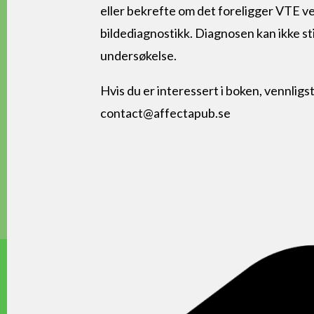
eller bekrefte om det foreligger VTE v
bildediagnostikk. Diagnosen kan ikke sti
undersøkelse.
Hvis du er interessert i boken, vennligs
contact@affectapub.se