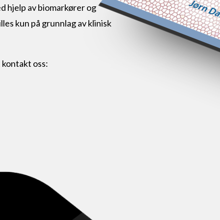
ed hjelp av biomarkører og
lles kun på grunnlag av klinisk
t kontakt oss: