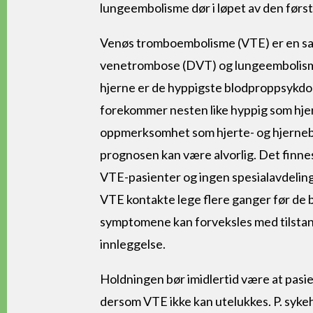
lungeembolisme dør i løpet av den før
Venøs tromboembolisme (VTE) er en sa
venetrombose (DVT) og lungeembolisme
hjerne er de hyppigste blodproppsyk
forekommer nesten like hyppig som hje
oppmerksomhet som hjerte- og hjerneblo
prognosen kan være alvorlig. Det finne
VTE-pasienter og ingen spesialavdelin
VTE kontakte lege flere ganger før de bl
symptomene kan forveksles med tilstan
innleggelse.
Holdningen bør imidlertid være at pasie
dersom VTE ikke kan utelukkes. P. syke