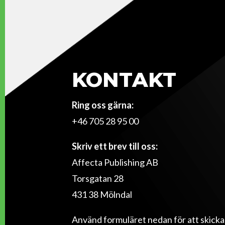
KONTAKT
Ring oss gärna:
+46 705 28 95 00
Skriv ett brev till oss:
Affecta Publishing AB
Torsgatan 28
431 38 Mölndal
Använd formuläret nedan för att skicka et