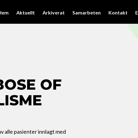
Hem
Aktuellt
Arkiverat
Samarbeten
Kontakt
E
OSE OF
LISME
av alle pasienter innlagt med