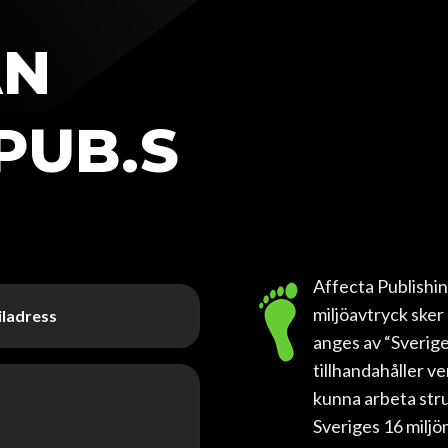
ÅN
PUB.S
Affecta Publishing
miljöavtryck sker
anges av “Sverige
tillhandahåller ve
kunna arbeta stru
Sveriges 16 milj