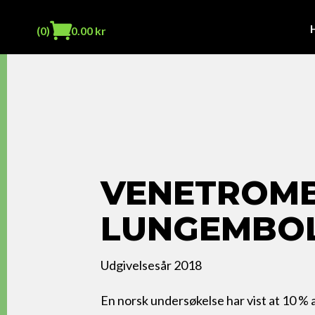
(0)
0.00
kr
VENETROMB
LUNGEMBO
Udgivelsesår 2018
En norsk undersøkelse har vist at 10 % 