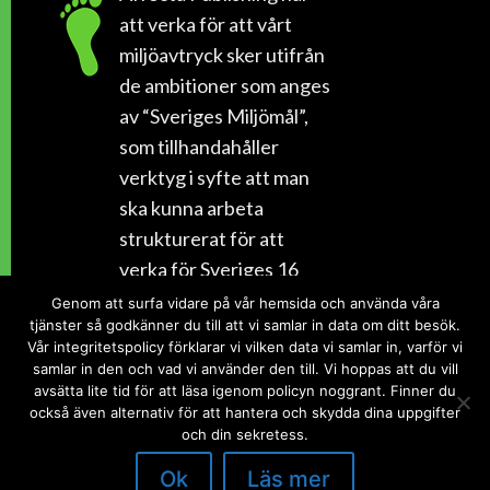
att verka för att vårt
miljöavtryck sker utifrån
de ambitioner som anges
av “Sveriges Miljömål”,
som tillhandahåller
verktyg i syfte att man
ska kunna arbeta
strukturerat för att
verka för Sveriges 16
miljömål som bland annat
Genom att surfa vidare på vår hemsida och använda våra
tjänster så godkänner du till att vi samlar in data om ditt besök.
beskrivs i Agenda 2030.
Vår integritetspolicy förklarar vi vilken data vi samlar in, varför vi
samlar in den och vad vi använder den till. Vi hoppas att du vill
Sveriges Miljömål
avsätta lite tid för att läsa igenom policyn noggrant. Finner du
också även alternativ för att hantera och skydda dina uppgifter
och din sekretess.
Ok
Läs mer